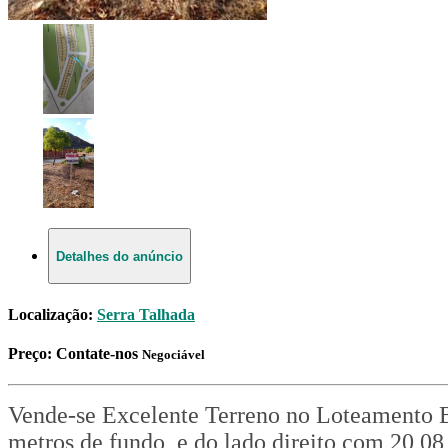
Detalhes do anúncio
Localização:
Serra Talhada
Preço:
Contate-nos
Negociável
Vende-se Excelente Terreno no Loteamento Br
metros de fundo, e do lado direito com 20,08