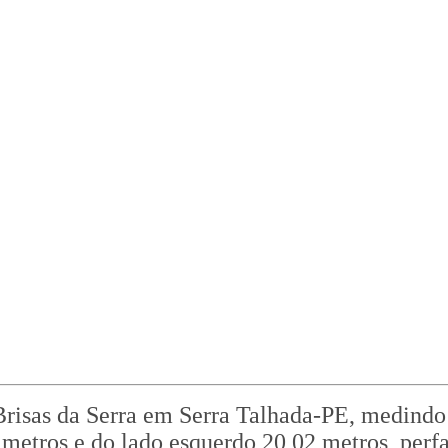
isas da Serra em Serra Talhada-PE, medindo 
 metros e do lado esquerdo 20,02 metros, perf