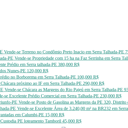
Vende-se Terreno no Condômio Preto Inacio em Serra Talhada-PE
7
Vende-se Propriedade com 15 ha na Faz Serrinha em Serra Ta
nte Prédio em Serra talhada-PE
380,000 R$
 dos Nunes-PE
120,000 R$
rédio no Borborema em Serra Talhada-PE
100,000 R$
 Chácara próximo ao IF em Serra Talhada-PE
290,000 R$
Vende-se Chácara as Margens do Rio Pajeú em Serra Talhada-PE
9
e-se Excelente Prédio Comercial em Serra Talhada-PE
230,000 R$
Vende-se Posto de Gasolina as Margens da PE 320, Distrito d
Vende-se Excelente Área de 3.240,00 m² na BR232 em Serr
vantadas em Calumbi-PE
15,000 R$
 Custodia PE loteamento Tamboril
45,000 R$