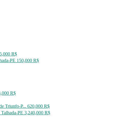
5,000 R$
lhada-PE
150,000 R$
3,000 R$
e Triunfo-P...
620,000 R$
a Talhada-PE
3,240,000 R$