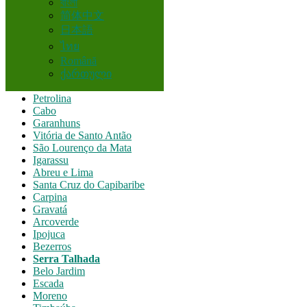
বাংলা
简体中文
Recife
日本語
Jaboatão
ไทย
Jaboatão dos Guararapes
Română
Olinda
Paulista
ქართული
Caruaru
Petrolina
Cabo
Garanhuns
Vitória de Santo Antão
São Lourenço da Mata
Igarassu
Abreu e Lima
Santa Cruz do Capibaribe
Carpina
Gravatá
Arcoverde
Ipojuca
Bezerros
Serra Talhada
Belo Jardim
Escada
Moreno