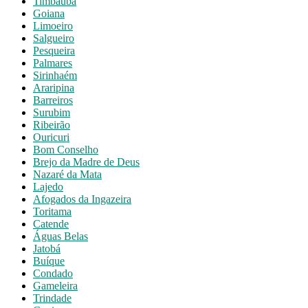
Timbaúba
Goiana
Limoeiro
Salgueiro
Pesqueira
Palmares
Sirinhaém
Araripina
Barreiros
Surubim
Ribeirão
Ouricuri
Bom Conselho
Brejo da Madre de Deus
Nazaré da Mata
Lajedo
Afogados da Ingazeira
Toritama
Catende
Águas Belas
Jatobá
Buíque
Condado
Gameleira
Trindade