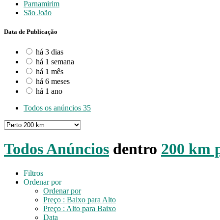
Parnamirim
São João
Data de Publicação
há 3 dias
há 1 semana
há 1 mês
há 6 meses
há 1 ano
Todos os anúncios
35
Todos Anúncios
dentro
200 km p
Filtros
Ordenar por
Ordenar por
Preço : Baixo para Alto
Preço : Alto para Baixo
Data