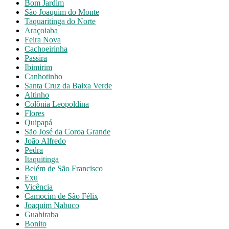
Bom Jardim
São Joaquim do Monte
Taquaritinga do Norte
Araçoiaba
Feira Nova
Cachoeirinha
Passira
Ibimirim
Canhotinho
Santa Cruz da Baixa Verde
Altinho
Colônia Leopoldina
Flores
Quipapá
São José da Coroa Grande
João Alfredo
Pedra
Itaquitinga
Belém de São Francisco
Exu
Vicência
Camocim de São Félix
Joaquim Nabuco
Guabiraba
Bonito