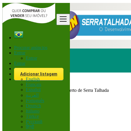
Procurar anúncios
Entrar
Entrar
Entrar
Inscreva-se
Procurar
Adicionar listagem
English
Français
Brasil
Español
Todos Anúncios em 200 km perto de Serra Talhada
العربية
Português
Todas as categorias
Deutsch
Italiano
Veículos
Türkçe
Corretor
Русский
हिन्दी
Locais