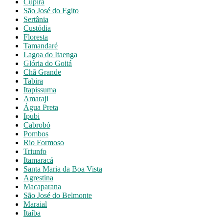
Cupira
São José do Egito
Sertânia
Custódia
Floresta
Tamandaré
Lagoa do Itaenga
Glória do Goitá
Chã Grande
Tabira
Itapissuma
Amaraji
Água Preta
Ipubi
Cabrobó
Pombos
Rio Formoso
Triunfo
Itamaracá
Santa Maria da Boa Vista
Agrestina
Macaparana
São José do Belmonte
Maraial
Itaíba